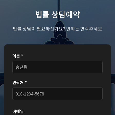
[
가사소송
]
����%2527%2522\'\"
법률 상담예약
2026.07.24
완료
법률 상담이 필요하신가요? 언제든 연락주세요
[
가사소송
]
'"
2026.07.24
완료
이름 *
[
가사소송
]
2026.07.24
완료
연락처 *
[
가사소송
]
1'||DBMS_PIPE.RECEIVE_MESSAGE(CHR(98)||CHR(9
2026.07.24
완료
이메일
[
가사소송
]