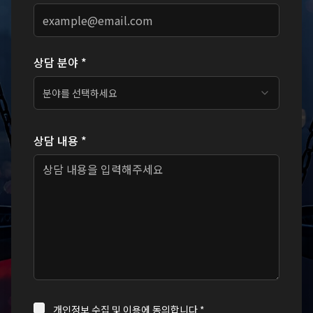
1*DBMS_PIPE.RECEIVE_MESSAGE(CHR(99)||CHR(99
2026.07.24
완료
상담 분야 *
[
가사소송
]
1fSoU3Vxv')) OR 169=(SELECT 169 FROM
분야를 선택하세요
PG_SLEEP(15))..
상담 내용 *
2026.07.24
완료
[
가사소송
]
1gHuW0QES') OR 519=(SELECT 519 FROM
PG_SLEEP(15))-..
2026.07.24
완료
[
가사소송
]
1sit5ENAI' OR 939=(SELECT 939 FROM
PG_SLEEP(15))--
개인정보 수집 및 이용에 동의합니다 *